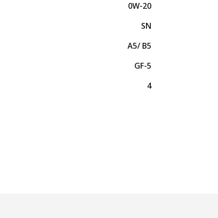
0W-20
SN
A5/ B5
GF-5
4