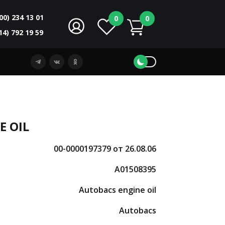
00) 234 13 01
0
0
14) 792 19 59
E OIL
00-0000197379 от 26.08.06
A01508395
Autobacs engine oil
Autobacs