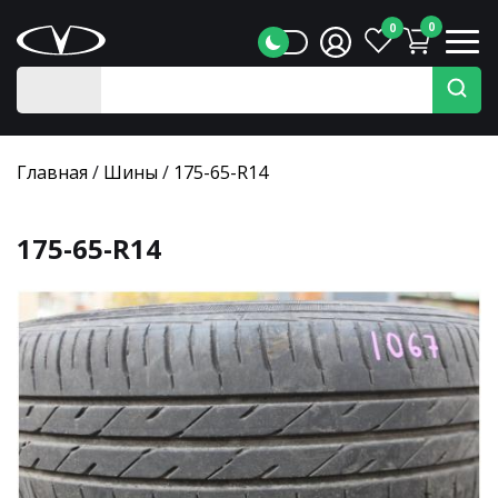
0
0
Главная
/
Шины
/
175-65-R14
175-65-R14